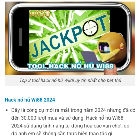
Top 3 tool hack nổ hũ Wi88 uy tín nhất cho bet thủ
Hack nổ hũ Wi88 2024
Đây là công cụ mới ra mắt trong năm 2024 nhưng đã có
đến 30.000 lượt mua và sử dụng. Hack nổ hũ Wi88
2024 sử dụng tính năng tự động hóa các ván chơi, do
đó anh em sẽ không cần thực hiện thao tác gì.