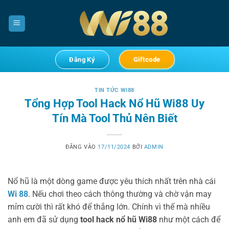
Bỏ
qua
nội
dung
Giftcode
Đăng Ký
TIN TỨC WI88
Tổng Hợp Tool Hack Nổ Hũ Wi88 Uy
Tín Mà Tool Thủ Nên Biết
ĐĂNG VÀO
17/11/2024
BỞI
ADMIN
Nổ hũ là một dòng game được yêu thích nhất trên nhà cái
Wi 88
. Nếu chơi theo cách thông thường và chờ vận may
mỉm cười thì rất khó để thắng lớn. Chính vì thế mà nhiều
anh em đã sử dụng
tool hack nổ hũ Wi88
như một cách để