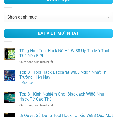
Danh
mục
BÀI VIẾT MỚI NHẤT
Tổng Hợp Tool Hack Nổ Hũ Wi88 Uy Tín Mà Tool
Thủ Nên Biết
ở
Chức năng bình luận bị tắt
Tổng
Hợp
Top 3+ Tool Hack Baccarat Wi88 Ngon Nhất Thị
Tool
Trường Hiện Nay
Hack
ở
1 bình luận
Nổ
Top
Hũ
3+
Tool
Wi88
Top 3+ Kinh Nghiệm Chơi Blackjack Wi88 Như
Hack
Uy
Hack Từ Cao Thủ
Baccarat
Tín
Wi88
ở
Chức năng bình luận bị tắt
Mà
Ngon
Top
Nhất
Tool
Thị
3+
Bí Quyết Sử Dụng Tool Hack Tài Xỉu Wi88 Qua Mặt
Thủ
Trường