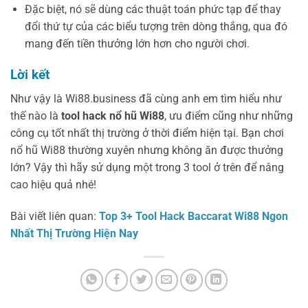
Đặc biệt, nó sẽ dùng các thuật toán phức tạp để thay
đổi thứ tự của các biểu tượng trên dòng thắng, qua đó
mang đến tiền thưởng lớn hơn cho người chơi.
Lời kết
Như vậy là Wi88.business đã cùng anh em tìm hiểu như
thế nào là
tool hack nổ hũ Wi88
, ưu điểm cũng như những
công cụ tốt nhất thị trường ở thời điểm hiện tại. Bạn chơi
nổ hũ Wi88 thường xuyên nhưng không ăn được thưởng
lớn? Vậy thì hãy sử dụng một trong 3 tool ở trên để nâng
cao hiệu quả nhé!
Bài viết liên quan:
Top 3+ Tool Hack Baccarat Wi88 Ngon
Nhất Thị Trường Hiện Nay