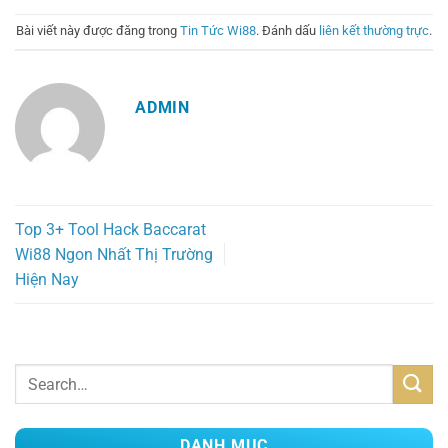
Bài viết này được đăng trong
Tin Tức Wi88
. Đánh dấu
liên kết thường trực
.
ADMIN
Top 3+ Tool Hack Baccarat
Wi88 Ngon Nhất Thị Trường
Hiện Nay
DANH MỤC